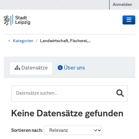
Zum Hauptinhalt wechseln
Anmelden
Kategorien
Landwirtschaft, Fischerei,...
Datensätze
Über uns
Keine Datensätze gefunden
Sortieren nach