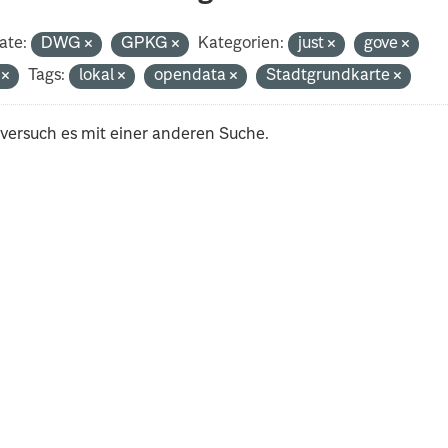
ate:
DWG
GPKG
Kategorien:
just
gove
i
Tags:
lokal
opendata
Stadtgrundkarte
 versuch es mit einer anderen Suche.