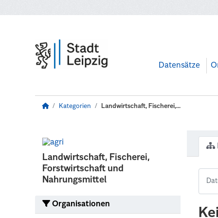
Zum Hauptinhalt wechseln
Datensätze
O
Kategorien
Landwirtschaft, Fischerei,...
Landwirtschaft, Fischerei,
Forstwirtschaft und
Nahrungsmittel
Organisationen
Ke