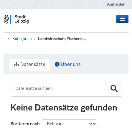
Zum Hauptinhalt wechseln
Anmelden
Kategorien
Landwirtschaft, Fischerei,...
Datensätze
Über uns
Keine Datensätze gefunden
Sortieren nach