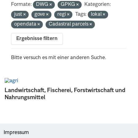
Formate:
DWG
GPKG
Kategorien:
just
gove
regi
Tags:
lokal
opendata
Cadastral parcels
Ergebnisse filtern
Bitte versuch es mit einer anderen Suche.
Landwirtschaft, Fischerei, Forstwirtschaft und
Nahrungsmittel
Impressum