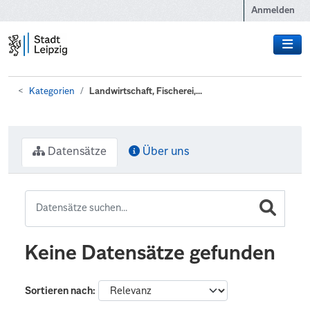
Zum Hauptinhalt wechseln
Anmelden
Kategorien
Landwirtschaft, Fischerei,...
Datensätze
Über uns
Keine Datensätze gefunden
Sortieren nach