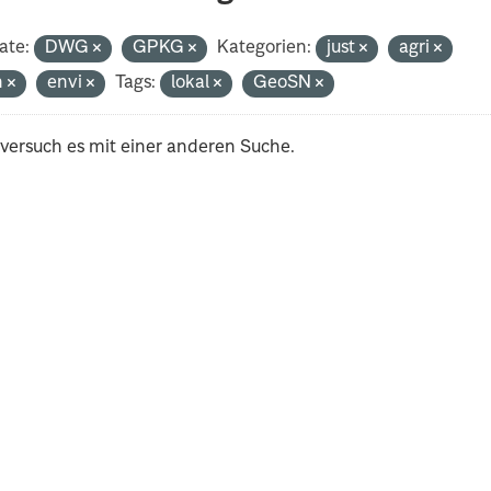
ate:
DWG
GPKG
Kategorien:
just
agri
h
envi
Tags:
lokal
GeoSN
 versuch es mit einer anderen Suche.