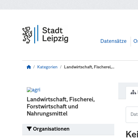
Zum Hauptinhalt wechseln
Datensätze
O
Kategorien
Landwirtschaft, Fischerei,...
Landwirtschaft, Fischerei,
Forstwirtschaft und
Nahrungsmittel
Organisationen
Ke