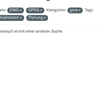
ate:
DWG
GPKG
Kategorien:
gove
Tags:
basisdaten
Planung
 versuch es mit einer anderen Suche.