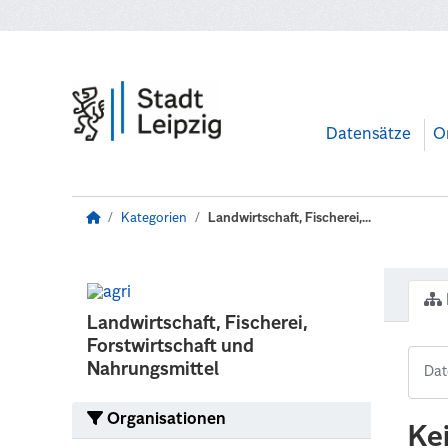
Zum Hauptinhalt wechseln
Datensätze
O
Kategorien
Landwirtschaft, Fischerei,...
Landwirtschaft, Fischerei,
Forstwirtschaft und
Nahrungsmittel
Organisationen
Ke