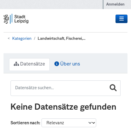
Zum Hauptinhalt wechseln
Anmelden
Kategorien
Landwirtschaft, Fischerei,...
Datensätze
Über uns
Keine Datensätze gefunden
Sortieren nach