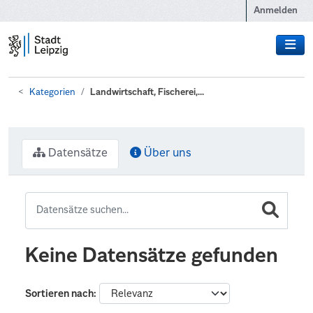
Zum Hauptinhalt wechseln
Anmelden
Kategorien
Landwirtschaft, Fischerei,...
Datensätze
Über uns
Keine Datensätze gefunden
Sortieren nach