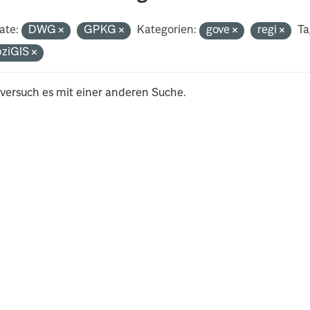
ate:
DWG
GPKG
Kategorien:
gove
regi
Ta
pziGIS
 versuch es mit einer anderen Suche.