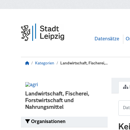
Zum Hauptinhalt wechseln
Datensätze
O
Kategorien
Landwirtschaft, Fischerei,...
Landwirtschaft, Fischerei,
Forstwirtschaft und
Nahrungsmittel
Organisationen
Ke