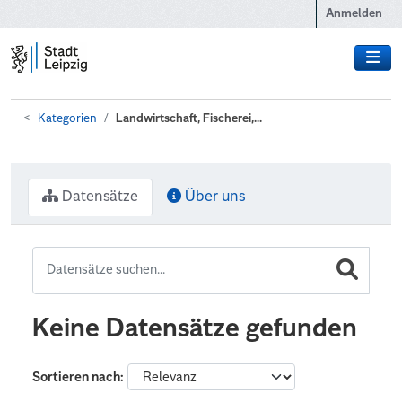
Zum Hauptinhalt wechseln
Anmelden
Kategorien
Landwirtschaft, Fischerei,...
Datensätze
Über uns
Keine Datensätze gefunden
Sortieren nach