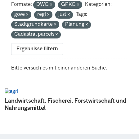
Formate:
DWG
GPKG
Kategorien:
gove
regi
just
Tags:
Stadtgrundkarte
Planung
Cadastral parcels
Ergebnisse filtern
Bitte versuch es mit einer anderen Suche.
Landwirtschaft, Fischerei, Forstwirtschaft und
Nahrungsmittel