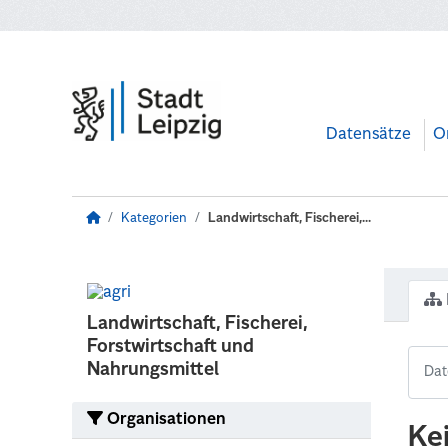
Zum Hauptinhalt wechseln
Datensätze
O
Kategorien
Landwirtschaft, Fischerei,...
Landwirtschaft, Fischerei,
Forstwirtschaft und
Nahrungsmittel
Organisationen
Ke