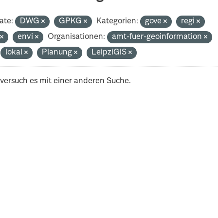
ate:
DWG
GPKG
Kategorien:
gove
regi
t
envi
Organisationen:
amt-fuer-geoinformation
lokal
Planung
LeipziGIS
 versuch es mit einer anderen Suche.