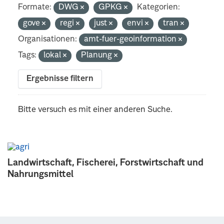
Formate:
DWG
GPKG
Kategorien:
gove
regi
just
envi
tran
Organisationen:
amt-fuer-geoinformation
Tags:
lokal
Planung
Ergebnisse filtern
Bitte versuch es mit einer anderen Suche.
Landwirtschaft, Fischerei, Forstwirtschaft und
Nahrungsmittel