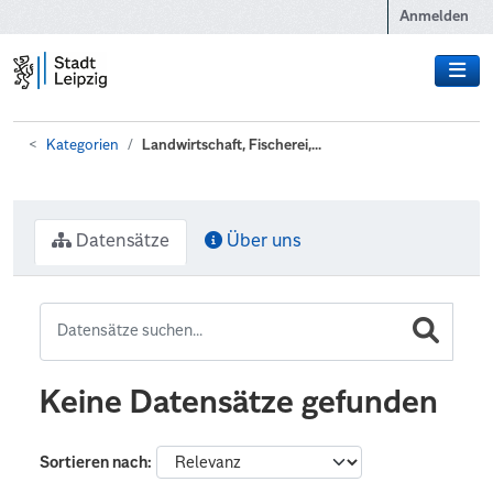
Zum Hauptinhalt wechseln
Anmelden
Kategorien
Landwirtschaft, Fischerei,...
Datensätze
Über uns
Keine Datensätze gefunden
Sortieren nach