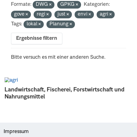
Formate:
DWG
GPKG
Kategorien:
gove
regi
just
envi
agri
Tags:
lokal
Planung
Ergebnisse filtern
Bitte versuch es mit einer anderen Suche.
Landwirtschaft, Fischerei, Forstwirtschaft und
Nahrungsmittel
Impressum