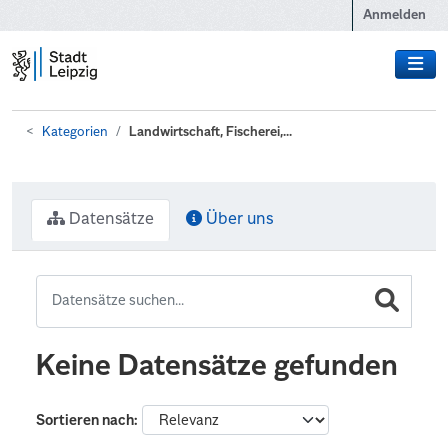
Zum Hauptinhalt wechseln
Anmelden
Kategorien
Landwirtschaft, Fischerei,...
Datensätze
Über uns
Keine Datensätze gefunden
Sortieren nach