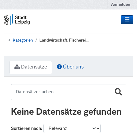
Zum Hauptinhalt wechseln
Anmelden
Kategorien
Landwirtschaft, Fischerei,...
Datensätze
Über uns
Keine Datensätze gefunden
Sortieren nach