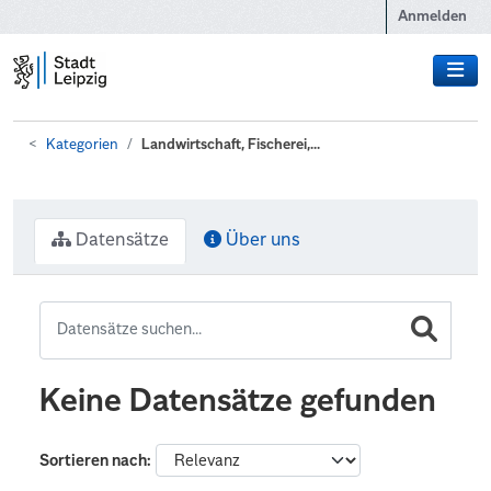
Zum Hauptinhalt wechseln
Anmelden
Kategorien
Landwirtschaft, Fischerei,...
Datensätze
Über uns
Keine Datensätze gefunden
Sortieren nach