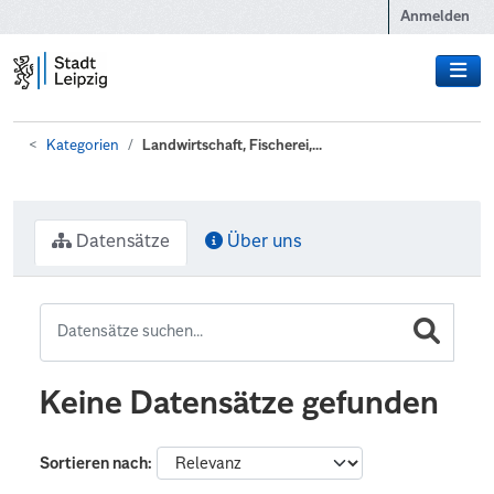
Zum Hauptinhalt wechseln
Anmelden
Kategorien
Landwirtschaft, Fischerei,...
Datensätze
Über uns
Keine Datensätze gefunden
Sortieren nach