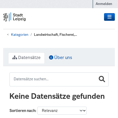
Zum Hauptinhalt wechseln
Anmelden
Kategorien
Landwirtschaft, Fischerei,...
Datensätze
Über uns
Keine Datensätze gefunden
Sortieren nach