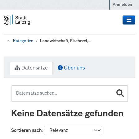
Zum Hauptinhalt wechseln
Anmelden
Kategorien
Landwirtschaft, Fischerei,...
Datensätze
Über uns
Keine Datensätze gefunden
Sortieren nach