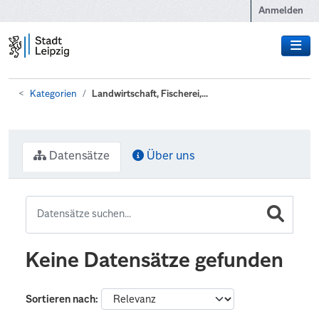
Zum Hauptinhalt wechseln
Anmelden
Kategorien
Landwirtschaft, Fischerei,...
Datensätze
Über uns
Keine Datensätze gefunden
Sortieren nach