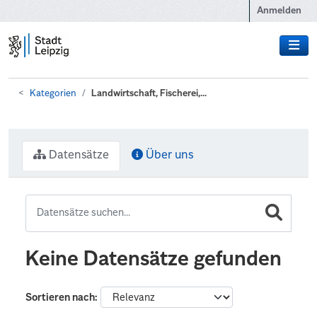
Zum Hauptinhalt wechseln
Anmelden
Kategorien
Landwirtschaft, Fischerei,...
Datensätze
Über uns
Keine Datensätze gefunden
Sortieren nach