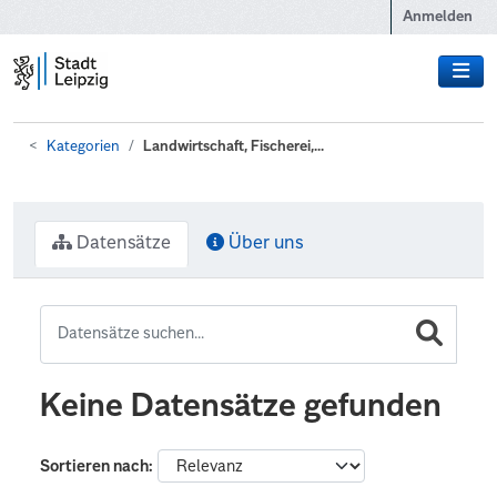
Zum Hauptinhalt wechseln
Anmelden
Kategorien
Landwirtschaft, Fischerei,...
Datensätze
Über uns
Keine Datensätze gefunden
Sortieren nach