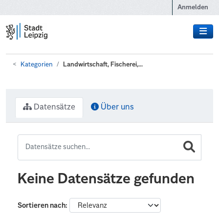
Zum Hauptinhalt wechseln
Anmelden
Kategorien
Landwirtschaft, Fischerei,...
Datensätze
Über uns
Keine Datensätze gefunden
Sortieren nach