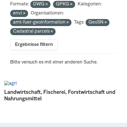
Formate:
DWG
GPKG
Kategorien:
envi
Organisationen:
amt-fuer-geoinformation
Tags:
GeoSN
Cadastral parcels
Ergebnisse filtern
Bitte versuch es mit einer anderen Suche.
Landwirtschaft, Fischerei, Forstwirtschaft und
Nahrungsmittel