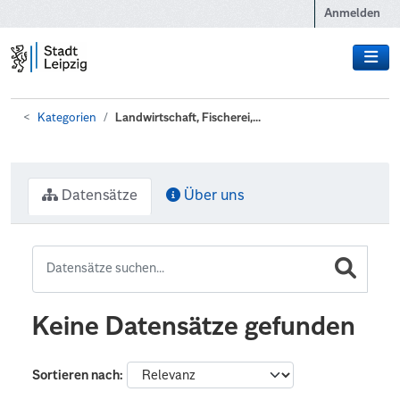
Zum Hauptinhalt wechseln
Anmelden
Kategorien
Landwirtschaft, Fischerei,...
Datensätze
Über uns
Keine Datensätze gefunden
Sortieren nach