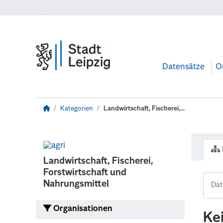
Zum Hauptinhalt wechseln
Datensätze
O
Kategorien
Landwirtschaft, Fischerei,...
Landwirtschaft, Fischerei,
Forstwirtschaft und
Nahrungsmittel
Organisationen
Ke