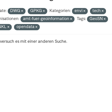
ate:
DWG
GPKG
Kategorien:
envi
tech
isationen:
amt-fuer-geoinformation
Tags:
GeoSN
GKL
opendata
 versuch es mit einer anderen Suche.