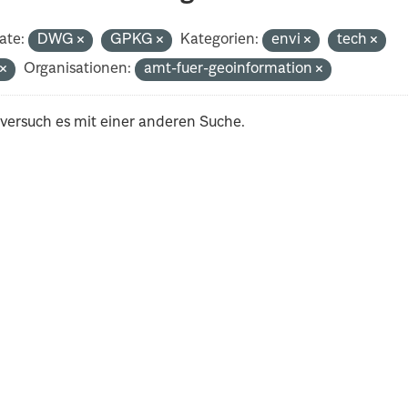
ate:
DWG
GPKG
Kategorien:
envi
tech
t
Organisationen:
amt-fuer-geoinformation
 versuch es mit einer anderen Suche.