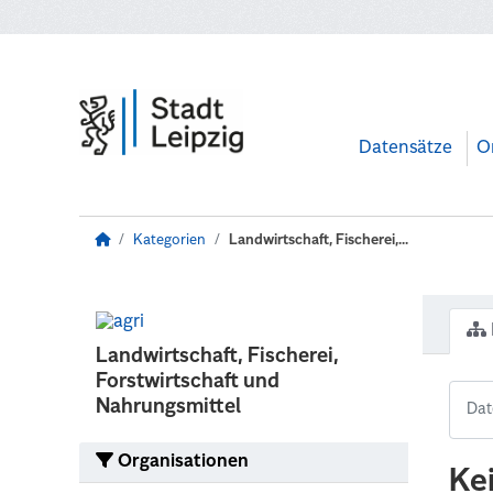
Zum Hauptinhalt wechseln
Datensätze
O
Kategorien
Landwirtschaft, Fischerei,...
Landwirtschaft, Fischerei,
Forstwirtschaft und
Nahrungsmittel
Organisationen
Ke