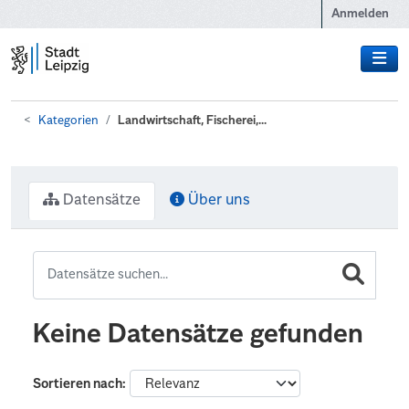
Zum Hauptinhalt wechseln
Anmelden
Kategorien
Landwirtschaft, Fischerei,...
Datensätze
Über uns
Keine Datensätze gefunden
Sortieren nach