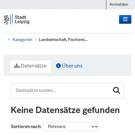
Zum Hauptinhalt wechseln
Anmelden
Kategorien
Landwirtschaft, Fischerei,...
Datensätze
Über uns
Keine Datensätze gefunden
Sortieren nach