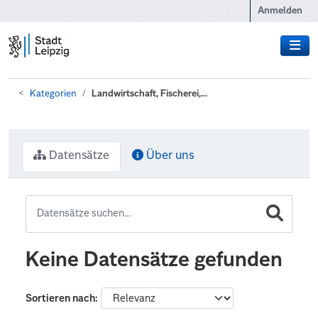
Zum Hauptinhalt wechseln
Anmelden
Kategorien
Landwirtschaft, Fischerei,...
Datensätze
Über uns
Keine Datensätze gefunden
Sortieren nach