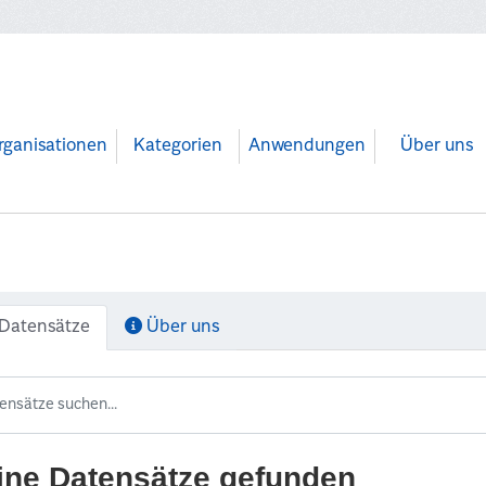
rganisationen
Kategorien
Anwendungen
Über uns
Datensätze
Über uns
ine Datensätze gefunden