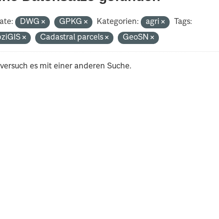
ate:
DWG
GPKG
Kategorien:
agri
Tags:
pziGIS
Cadastral parcels
GeoSN
 versuch es mit einer anderen Suche.