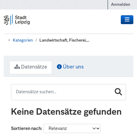
Zum Hauptinhalt wechseln
Anmelden
Kategorien
Landwirtschaft, Fischerei,...
Datensätze
Über uns
Keine Datensätze gefunden
Sortieren nach