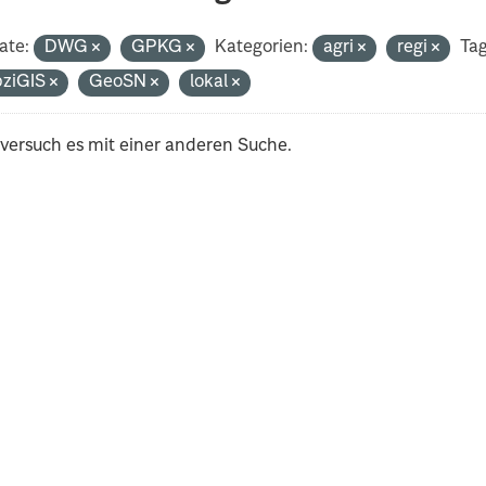
ate:
DWG
GPKG
Kategorien:
agri
regi
Tag
pziGIS
GeoSN
lokal
 versuch es mit einer anderen Suche.