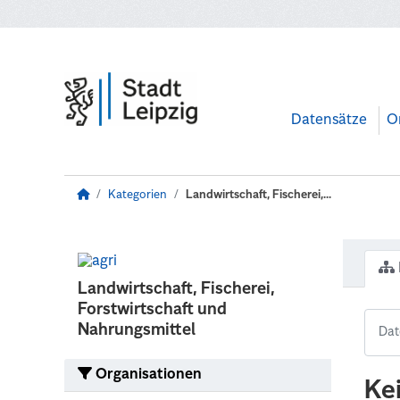
Zum Hauptinhalt wechseln
Datensätze
O
Kategorien
Landwirtschaft, Fischerei,...
Landwirtschaft, Fischerei,
Forstwirtschaft und
Nahrungsmittel
Organisationen
Ke