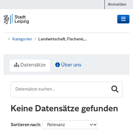
Zum Hauptinhalt wechseln
Anmelden
Kategorien
Landwirtschaft, Fischerei,...
Datensätze
Über uns
Keine Datensätze gefunden
Sortieren nach