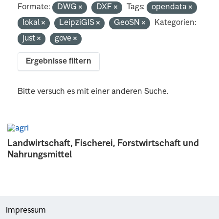
Formate:
DWG
DXF
Tags:
opendata
lokal
LeipziGIS
GeoSN
Kategorien:
just
gove
Ergebnisse filtern
Bitte versuch es mit einer anderen Suche.
Landwirtschaft, Fischerei, Forstwirtschaft und
Nahrungsmittel
Impressum