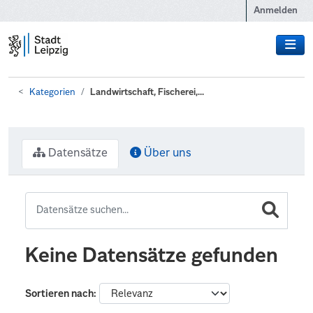
Zum Hauptinhalt wechseln
Anmelden
Kategorien
Landwirtschaft, Fischerei,...
Datensätze
Über uns
Keine Datensätze gefunden
Sortieren nach