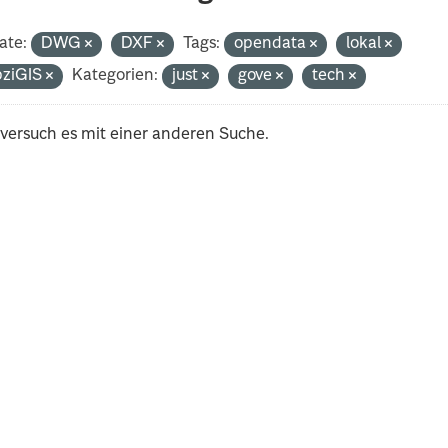
ate:
DWG
DXF
Tags:
opendata
lokal
pziGIS
Kategorien:
just
gove
tech
 versuch es mit einer anderen Suche.