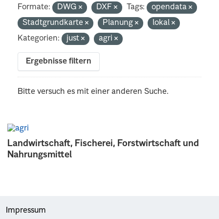
Formate:
DWG
DXF
Tags:
opendata
Stadtgrundkarte
Planung
lokal
Kategorien:
just
agri
Ergebnisse filtern
Bitte versuch es mit einer anderen Suche.
Landwirtschaft, Fischerei, Forstwirtschaft und
Nahrungsmittel
Impressum