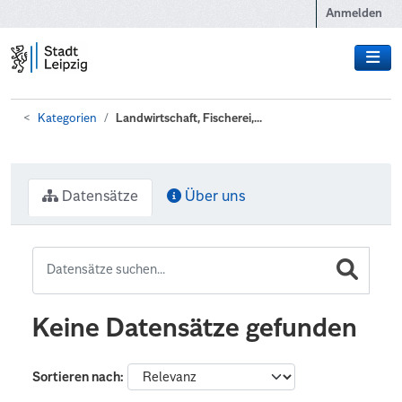
Zum Hauptinhalt wechseln
Anmelden
Kategorien
Landwirtschaft, Fischerei,...
Datensätze
Über uns
Keine Datensätze gefunden
Sortieren nach