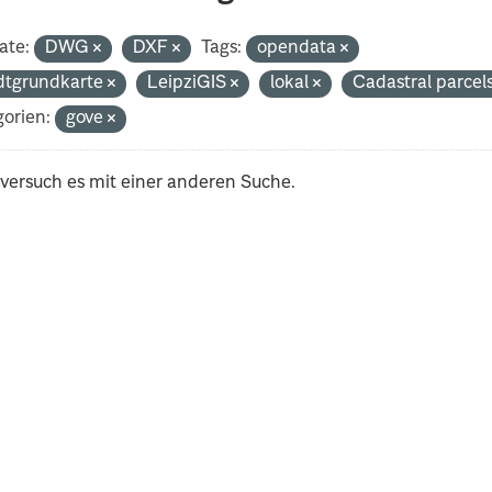
ate:
DWG
DXF
Tags:
opendata
dtgrundkarte
LeipziGIS
lokal
Cadastral parcel
orien:
gove
 versuch es mit einer anderen Suche.