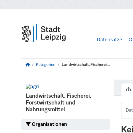
Zum Hauptinhalt wechseln
Datensätze
O
Kategorien
Landwirtschaft, Fischerei,...
Landwirtschaft, Fischerei,
Forstwirtschaft und
Nahrungsmittel
Organisationen
Ke