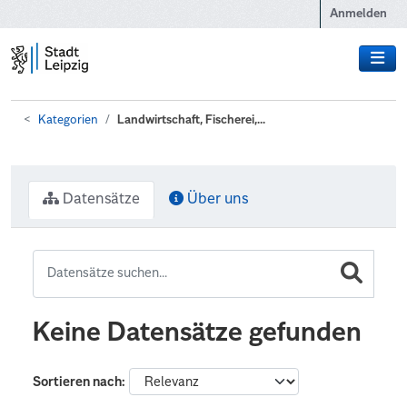
Zum Hauptinhalt wechseln
Anmelden
Kategorien
Landwirtschaft, Fischerei,...
Datensätze
Über uns
Keine Datensätze gefunden
Sortieren nach