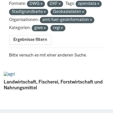
Formate:
DWG
DXF
Tags:
opendata
Stadtgrundkarte
Geobasisdaten
Organisationen:
amt-fuer-geoinformation
Kategorien:
gove
regi
Ergebnisse filtern
Bitte versuch es mit einer anderen Suche.
Landwirtschaft, Fischerei, Forstwirtschaft und
Nahrungsmittel