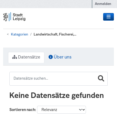
Zum Hauptinhalt wechseln
Anmelden
Kategorien
Landwirtschaft, Fischerei,...
Datensätze
Über uns
Keine Datensätze gefunden
Sortieren nach