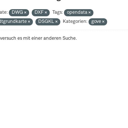
ate:
DWG
DXF
Tags:
opendata
dtgrundkarte
DSGKL
Kategorien:
gove
 versuch es mit einer anderen Suche.