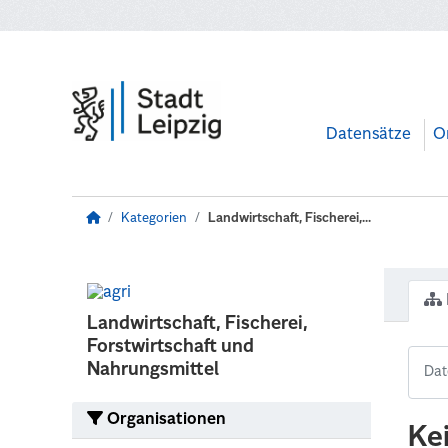
Zum Hauptinhalt wechseln
Datensätze
O
Kategorien
Landwirtschaft, Fischerei,...
Landwirtschaft, Fischerei,
Forstwirtschaft und
Nahrungsmittel
Organisationen
Ke