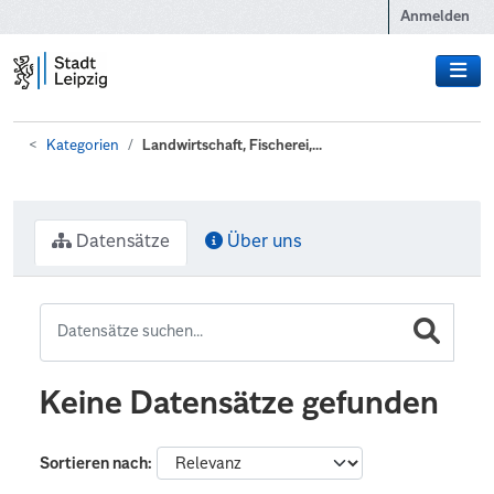
Zum Hauptinhalt wechseln
Anmelden
Kategorien
Landwirtschaft, Fischerei,...
Datensätze
Über uns
Keine Datensätze gefunden
Sortieren nach