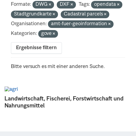
Formate:
DWG
DXF
Tags:
opendata
Stadtgrundkarte
Cadastral parcels
Organisationen:
amt-fuer-geoinformation
Kategorien:
gove
Ergebnisse filtern
Bitte versuch es mit einer anderen Suche.
Landwirtschaft, Fischerei, Forstwirtschaft und
Nahrungsmittel