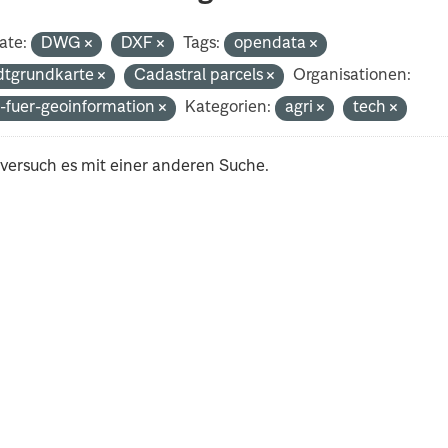
ate:
DWG
DXF
Tags:
opendata
dtgrundkarte
Cadastral parcels
Organisationen:
-fuer-geoinformation
Kategorien:
agri
tech
 versuch es mit einer anderen Suche.