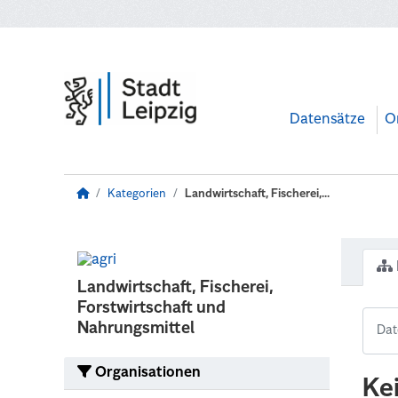
Zum Hauptinhalt wechseln
Datensätze
O
Kategorien
Landwirtschaft, Fischerei,...
Landwirtschaft, Fischerei,
Forstwirtschaft und
Nahrungsmittel
Organisationen
Ke