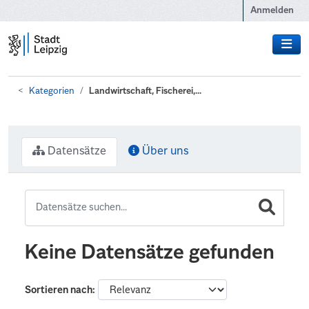
Zum Hauptinhalt wechseln
Anmelden
Kategorien
Landwirtschaft, Fischerei,...
Datensätze
Über uns
Keine Datensätze gefunden
Sortieren nach