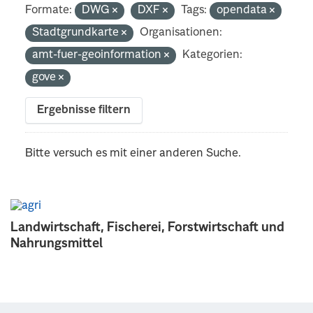
Formate:
DWG
DXF
Tags:
opendata
Stadtgrundkarte
Organisationen:
amt-fuer-geoinformation
Kategorien:
gove
Ergebnisse filtern
Bitte versuch es mit einer anderen Suche.
Landwirtschaft, Fischerei, Forstwirtschaft und
Nahrungsmittel