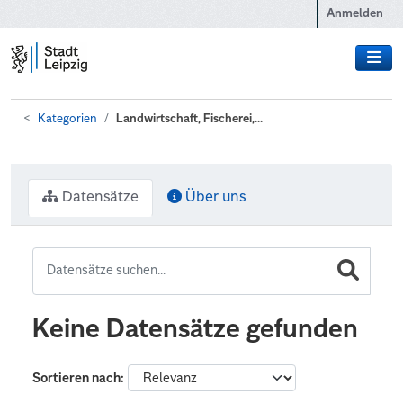
Zum Hauptinhalt wechseln
Anmelden
Kategorien
Landwirtschaft, Fischerei,...
Datensätze
Über uns
Keine Datensätze gefunden
Sortieren nach