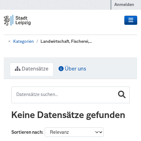
Zum Hauptinhalt wechseln
Anmelden
Kategorien
Landwirtschaft, Fischerei,...
Datensätze
Über uns
Keine Datensätze gefunden
Sortieren nach