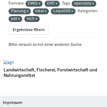
Formate:
DWG
DXF
Tags:
opendata
Planung
lokal
LeipziGIS
Kategorien:
just
tech
Ergebnisse filtern
Bitte versuch es mit einer anderen Suche.
Landwirtschaft, Fischerei, Forstwirtschaft und
Nahrungsmittel
Impressum