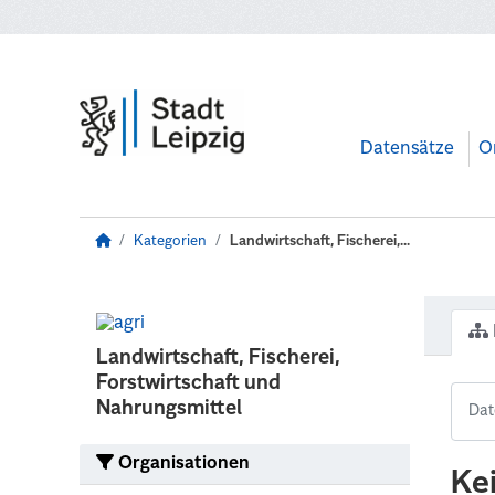
Zum Hauptinhalt wechseln
Datensätze
O
Kategorien
Landwirtschaft, Fischerei,...
Landwirtschaft, Fischerei,
Forstwirtschaft und
Nahrungsmittel
Organisationen
Ke