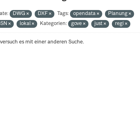
ate:
DWG
DXF
Tags:
opendata
Planung
oSN
lokal
Kategorien:
gove
just
regi
 versuch es mit einer anderen Suche.