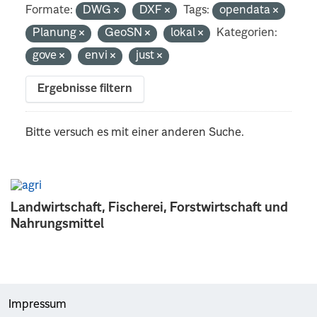
Formate:
DWG
DXF
Tags:
opendata
Planung
GeoSN
lokal
Kategorien:
gove
envi
just
Ergebnisse filtern
Bitte versuch es mit einer anderen Suche.
Landwirtschaft, Fischerei, Forstwirtschaft und
Nahrungsmittel
Impressum