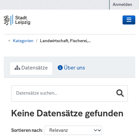
Zum Hauptinhalt wechseln
Anmelden
Kategorien
Landwirtschaft, Fischerei,...
Datensätze
Über uns
Keine Datensätze gefunden
Sortieren nach