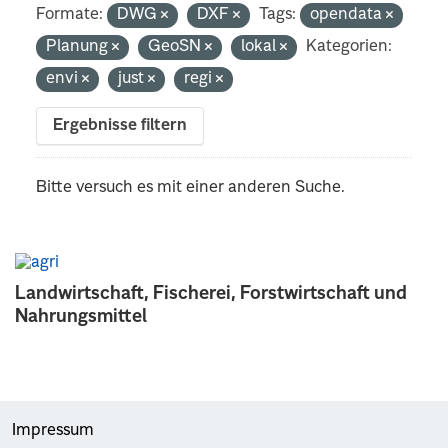
Formate:
DWG
DXF
Tags:
opendata
Planung
GeoSN
lokal
Kategorien:
envi
just
regi
Ergebnisse filtern
Bitte versuch es mit einer anderen Suche.
Landwirtschaft, Fischerei, Forstwirtschaft und
Nahrungsmittel
Impressum