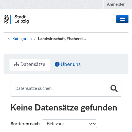
Zum Hauptinhalt wechseln
Anmelden
Kategorien
Landwirtschaft, Fischerei,...
Datensätze
Über uns
Keine Datensätze gefunden
Sortieren nach