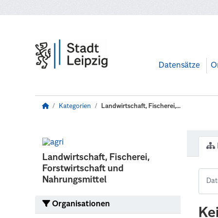
Zum Hauptinhalt wechseln
Datensätze
O
Kategorien
Landwirtschaft, Fischerei,...
Landwirtschaft, Fischerei,
Forstwirtschaft und
Nahrungsmittel
Organisationen
Ke