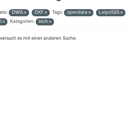
ate:
DWG
DXF
Tags:
opendata
LeipziGIS
al
Kategorien:
tech
 versuch es mit einer anderen Suche.