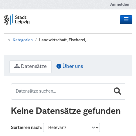
Zum Hauptinhalt wechseln
Anmelden
Kategorien
Landwirtschaft, Fischerei,...
Datensätze
Über uns
Keine Datensätze gefunden
Sortieren nach